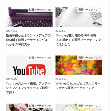
動画マーケティング
動画マーケティング
2017.11.1
2017.6.7
動画を使ったオウンドメディアの
Googleが推し進めるHHH戦略
成功例！動画マーケティングはこ
（3H戦略）を動画マーケティング
れからの時代欠か…
に活かした…
動画マーケティング
動画マーケティング
2017.6.27
2017.6.21
Youtubeのカード機能、アノテー
WrigleyのExtraガムに学ぶエモー
ションとインタラクティブ動画っ
ショナル動画マーケティング
て何？
動画マーケティング
動画マーケティング