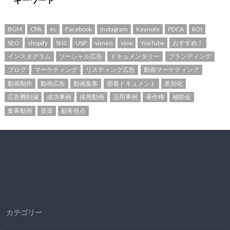
BGM
CPA
ec
Facebook
Instagram
Keynote
PDCA
ROI
SEO
shopify
SNS
USP
vimeo
vine
YouTube
おすすめ！
インスタグラム
ソーシャル広告
ドキュメンタリー
ブランディング
ブログ
マーケティング
リスティング広告
動画マーケティング
動画制作
動画広告
動画集客
密着ドキュメント
差別化
広告費削減
成功事例
採用動画
活用事例
著作権
補助金
集客動画
音楽
顧客視点
カテゴリー