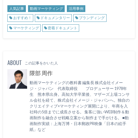
人気記事
動画マーケティング
活用事例
おすすめ！
ドキュメンタリー
ブランディング
マーケティング
密着ドキュメント
ABOUT
この記事をかいた人
隈部 周作
動画マーケティングの教科書 編集長 株式会社イメー
ジ・ジャパン 代表取締役 プロデューサー 1978年
生 熊本県出身。高知大学卒業後、マザーズ上場コンサ
ル会社を経て、株式会社イメージ・ジャパンへ。独自の
クリエイティブ×マーケティング展開により、年商を入
社時の5倍までに成長させる。 集客に強いWEB制作＆動
画制作を融合させ戦略立案から制作まで手がける。 ■動
画制作実績：上海万博・日本郵政PR映像「日本の絵手
紙」など