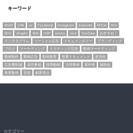
キーワード
BGM
CPA
ec
Facebook
Instagram
Keynote
PDCA
ROI
SEO
shopify
SNS
USP
vimeo
vine
YouTube
おすすめ！
インスタグラム
ソーシャル広告
ドキュメンタリー
ブランディング
ブログ
マーケティング
リスティング広告
動画マーケティング
動画制作
動画広告
動画集客
密着ドキュメント
差別化
広告費削減
成功事例
採用動画
活用事例
著作権
補助金
集客動画
音楽
顧客視点
カテゴリー