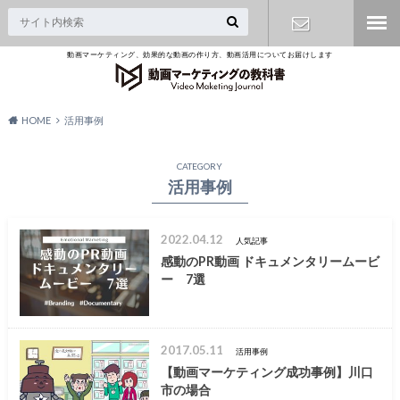
動画マーケティング、効果的な動画の作り方、動画活用についてお届けします
無料相談は
こちら
HOME
活用事例
CATEGORY
活用事例
2022.04.12
人気記事
感動のPR動画 ドキュメンタリームービ
ー 7選
2017.05.11
活用事例
【動画マーケティング成功事例】川口
市の場合