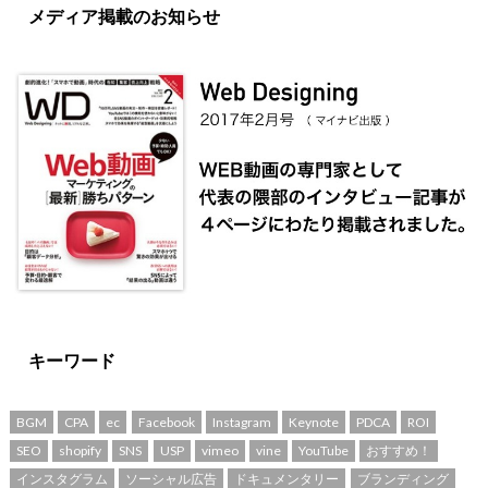
メディア掲載のお知らせ
キーワード
BGM
CPA
ec
Facebook
Instagram
Keynote
PDCA
ROI
SEO
shopify
SNS
USP
vimeo
vine
YouTube
おすすめ！
インスタグラム
ソーシャル広告
ドキュメンタリー
ブランディング