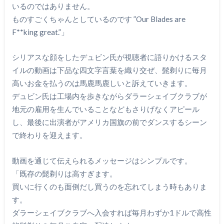
いるのではありません。
ものすごくちゃんとしているのです ”Our Blades are
F**king great.”」
シリアスな顔をしたデュビン氏が視聴者に語りかけるスタ
イルの動画は下品な四文字言葉を織り交ぜ、髭剃りに毎月
高いお金を払うのは馬鹿馬鹿しいと訴えていきます。
デュビン氏は工場内を歩きながらダラーシェイブクラブが
地元の雇用を生んでいることなどもさりげなくアピール
し、最後に出演者がアメリカ国旗の前でダンスするシーン
で終わりを迎えます。
動画を通じて伝えられるメッセージはシンプルです。
「既存の髭剃りは高すぎます。
買いに行くのも面倒だし買うのを忘れてしまう時もありま
す。
ダラーシェイブクラブへ入会すれば毎月わずか1ドルで高性