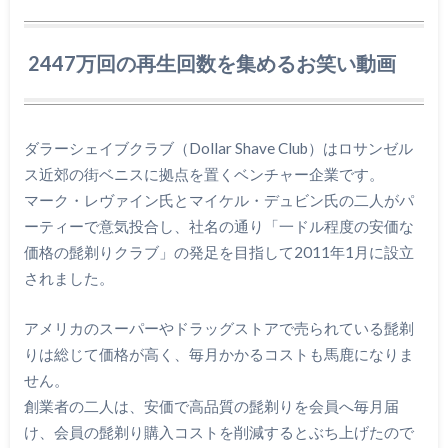
2447万回の再生回数を集めるお笑い動画
ダラーシェイブクラブ（Dollar Shave Club）はロサンゼル
ス近郊の街ベニスに拠点を置くベンチャー企業です。
マーク・レヴァイン氏とマイケル・デュビン氏の二人がパ
ーティーで意気投合し、社名の通り「一ドル程度の安価な
価格の髭剃りクラブ」の発足を目指して2011年1月に設立
されました。
アメリカのスーパーやドラッグストアで売られている髭剃
りは総じて価格が高く、毎月かかるコストも馬鹿になりま
せん。
創業者の二人は、安価で高品質の髭剃りを会員へ毎月届
け、会員の髭剃り購入コストを削減するとぶち上げたので