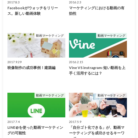
2017.8.3
2016.2.3
Facebookがウォッチをリリー
マーケティングにおける動画の有
ス。新しい動画体験
効性
動画マーケティング
動画マーケティング
2017.9.29
2016.2.15
映像制作の成功事例！建築編
Vine VS instragram: 短い動画を上
手く活用するには？
動画マーケティング
動画マーケティング
2017.7.4
2017.5.9
LINE@を使った動画マーケティン
「自分ゴト化できる」が、動画マ
グの可能性
ーケティングを成功させるキーワ